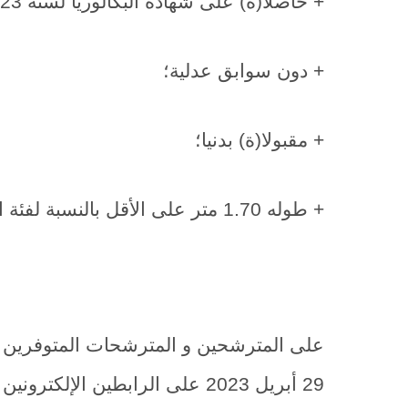
+ حاصلا(ة) على شهادة البكالوريا لسنة 2023؛
+ دون سوابق عدلية؛
+ مقبولا(ة) بدنيا؛
+ طوله 1.70 متر على الأقل بالنسبة لفئة الذكور و1,65 متر على الأقل بالنسبة لفئة الإناث.
على المترشحين و المترشحات المتوفرين 
29 ‫أبريل 2023 على الرابطين الإلكترونين التاليين: