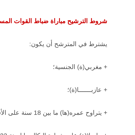
شروط الترشيح
مباراة ضباط القوات المساعدة
يشترط في المترشح أن يكون:
+ مغربي(ة) الجنسية؛
+ عازبـــــــا(ة)؛
+ يتراوح عمره(ها) ما بين 18 سنة على الأقل و23 سنة على الأكثر عند تاريخ إجراء المباراة؛