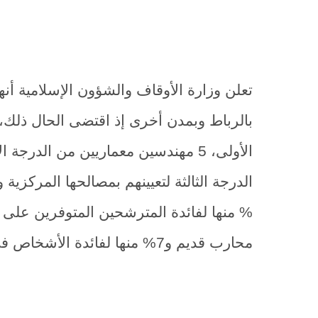
% منها لفائدة المترشحين المتوفرين على 
محارب قديم و7% منها لفائدة الأشخاص في وضعية إعاقة.