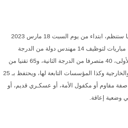
تعلن وزارة الأوقاف والشؤون الإسلامية أنها ستنظم، ابتداء من يوم السبت 18 مارس 2023
بالرباط وبمدن أخرى إذ اقتضى الحال ذلك، مباريات لتوظيف 14 مهندس دولة من الدرجة
الأولى، 5 مهندسين معماريين من الدرجة الأولى، 40 متصرفا من الدرجة الثانية، و65 تقنيا من
الدرجة الثالثة لتعيينهم بمصالحها المركزية والخارجية وكذا المؤسسات التابعة لها، ويحتفظ بـ 25
صفة مقاوم أو مكفول الأمة، أو عسكـري قديم، أو