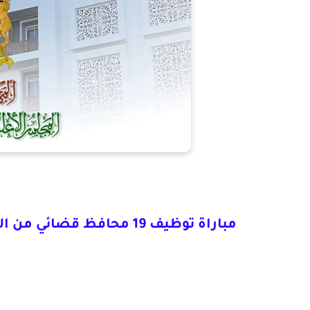
مباراة توظيف 19 محافظ قضائي من الدرجة الثانية بالمجلس الأعلى للسلطة القضائية