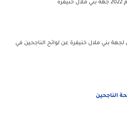
يفرة
ن لجهة بني ملال خنيفرة عن لوائح الناجحين في
حة الناجحين