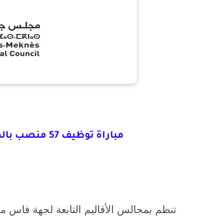
مباراة توظيف 57 منصب بالمجالس الإقليمية لجهة فاس مكناس
تنظم بمجالس الأقاليم التابعة لجهة فاس م