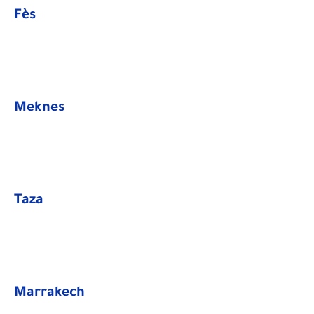
​Fès
​Meknes
Taza
Marrakech