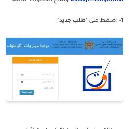
wolouj.men.gov.ma
واتباع الخطوات التالية:
1- اضغط على "
طلب جديد
":