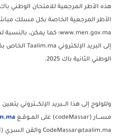
الأطر المرجعية الخاصة بكل مسلك مباشرة 
www.men.gov.ma
؛ كما يمكن، بالنسبة ل
إلى البريد الإلكتروني
Taalim.ma
الخاص بكل
الوطني الثانية باك 2025.
وللولوج إلى هذا الــــبريد الإلكــــتروني ي
مســــار (
codeMassar
) على المــوقــع
im.ma
CodeMassar@taalim.ma
والقن السري (ا