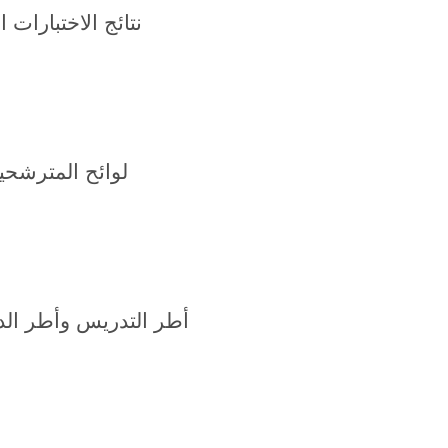
نتائج الاختبارات ال
لوائح المترشحين
أطر التدريس وأطر الدع