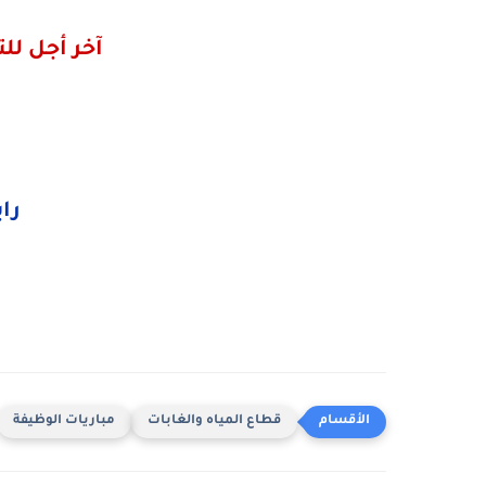
آخر أجل للترشيح 12 
را
قطاع المياه والغابات
مباريات الوظيفة