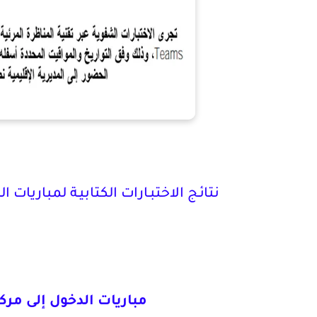
نتائـج الاختبـارات الكتابيـة لمباريات ا
مباريات الدخول إلى مركز 