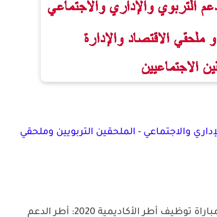
داري والاجتماعي - الملحقين التربويين وملحقي
هذا الموضوع مهم للراغبين في الترشح لمباراة توظيف أطر الأكاديمية 2020: أطر الدعم