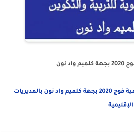
د نون
نتائج تعيينات الأساتذة أطر الأكاديمية فوج 2020 بجهة كلميم واد نون بالمديريات
الإقليمية