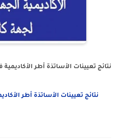
نتائج تعيينات الأساتذة أطر الأكاديمية فوج 2020 بجهة كلميم وا