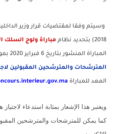
2018) بتحديد نظام
مباراة ولوج السلك ال
المباراة المنشور بتاريخ 6 فبراير 2020 بموقع التشغيل العمومي وبالجرائد الوطنية، إشعار
المترشحات والمترشحين المقبولين لاجتياز
المعد للمباراة
oncours.interieur.gov.ma
ويعتبر هذا الإشعار بمثابة استدعاء لاجتياز ه
كما يمكن للمترشحات والمترشحين المقبول