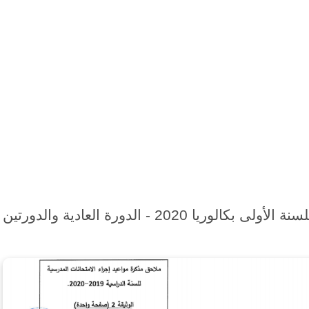
تواريخ ومواقيت الامتحان الجهوي الموحد للسنة الأولى بكالوريا 2020 - الدورة العادية والدورتين