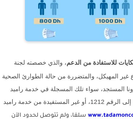
ايات للاستفادة من الدعم
، والذي خصصته
لجنة
اع غير المهيكل، والمتضررة من حالة الطوارئ الصحية
ونا المستجد، سواء تلك المسجلة في خدمة راميد
والتي قامت بإرسال "رقم التغطية الصحية" إلى الرقم 1212، أو غير المستفيدة من خدمة راميد
www.tadamonco
سلفا، ولم تتوصل لحدود الآن