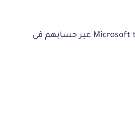
كيفية ولوج التلاميذ إلى Microsoft teams عبر حسابهم في