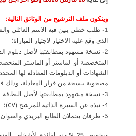
إلى غاية
26 مارس 2020، وهو آخر أجل لإيداع الترشيحات.
ويتكون ملف الترشيح من الوثائق التالية:
1- طلب خطي يبين فيه الاسم العائلي و
الذي وقع عليه الاختيار لاجتياز المباراة؛
2- نسخة مشهود بمطابقتها لأصل دبلوم الدر
المتخصصة أو الماستر أو الماستر المتخصص أ
الشهادات أو الدبلومات المعادلة لها المحدد
مصحوبة بنسخة من قرار المعادلة، وذلك 
3- نسخة مشهود بمطابقتها لأصل البطاقة الوطنية للتعريف؛
4- نبذة عن السيرة الذاتية للمرشح (
)؛
CV
5- ظرفان يحملان الطابع البريدي والعنوان الشخصي للمرشح.
ويخصص 25 % منها لفائدة الأشخا