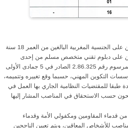
تفتح المباراة في وجه المرشحين المتوفرين على الجنسية المغربية البالغين من العمر 18 سنة
، والحاصلين على دبلوم تقني متخصص مسلم من إحدى
مؤسسات التكوين المهني المحدثة طبقا للمرسوم رقم 2.86.325 الصادر في 5 جمادى الأولى
 نظام عام لمؤسسات التكوين المهني، حسبما وقع تغييره وتتميمه،
دة طبقا للمقتضيات النظامية الجاري بها العمل في
اجحون حسب الاستحقاق في المناصب المشار إليها
شحين من قدماء المقاومين ومكفولي الأمة وقدماء
ماء المحاربين، و7% من المناصب للأشخاص المعاقين، ويتم تعيين الناجحين