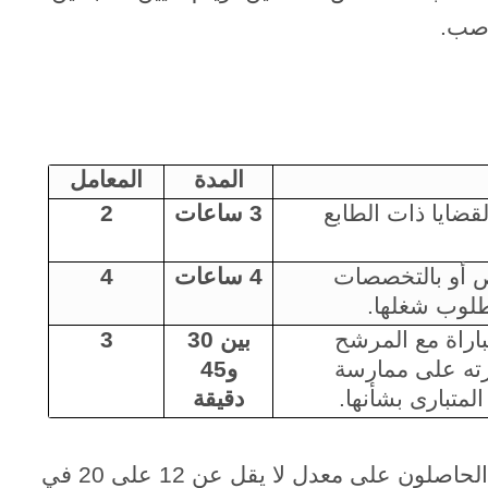
اصب.
المدة
المعامل
قضايا ذات الطابع
3 ساعات
2
 أو بالتخصصات
4 ساعات
4
مطلوب شغلها.
باراة مع المرشح
بين 30
3
رته على ممارسة
و45
لمتبارى بشأنها.
دقيقة
يتأهل لاجتياز الاختبار الشفوي المترشحون الحاصلون على معدل لا يقل عن 12 على 20 في