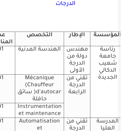
الدرجات
الإطار
التخصص
عدد
إعلان
المناصب
المباراة
مهندس
الهندسة المدنية
01
اضغط
دولة من
هنا
الدرجة
الأولى
تقني من
Mécanique
01
الدرجة
(Chauffeur
الرابعة
d'autocar
( سائق
حافلة
01
Instrumentation
et maintenance
تقني من
Automatisation
01
اضغط
الدرجة
et
هنا