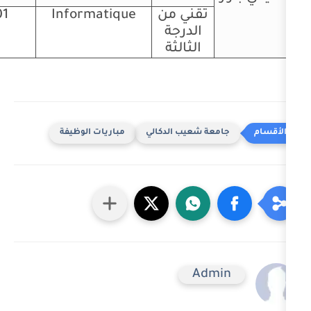
تقني من
Informatique
01
الدرجة
الثالثة
عة شعيب الدكالي
مباريات الوظيفة
Adm