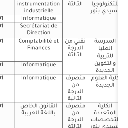
الثالثة
instrumentation
industrielle
01
Informatique
Secrétariat de
01
اضغط
Direction
هنا
تقني من
Comptabilité et
01
اضغط
الدرجة
Finances
هنا
الثالثة
01
Informatique
متصرف
Informatique
01
اضغط
من
هنا
الدرجة
الثانية
متصرف
القانون الخاص
01
اضغط
من
باللغة العربية
هنا
الدرجة
الثالثة