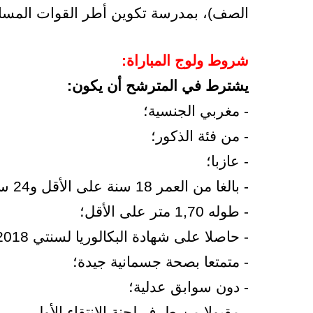
الصف)، بمدرسة تكوين أطر القوات المساعدة ببنس
شروط ولوج المباراة:
يشترط في المترشح أن يكون:
- مغربي الجنسية؛
- من فئة الذكور؛
- عازبا؛
- بالغا من العمر 18 سنة على الأقل و24 سنة على الأكثر بتاريخ 12 يوليوز 2019؛
- طوله 1,70 متر على الأقل؛
- حاصلا على شهادة البكالوريا لسنتي 2018 أو 2019؛
- متمتعا بصحة جسمانية جيدة؛
- دون سوابق عدلية؛
- مقبولا من طرف لجنة الانتقاء الأولي.