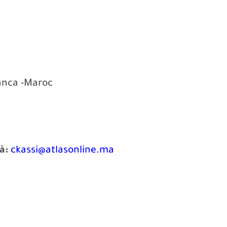
anca -Maroc
à:
ckassi@atlasonline.ma