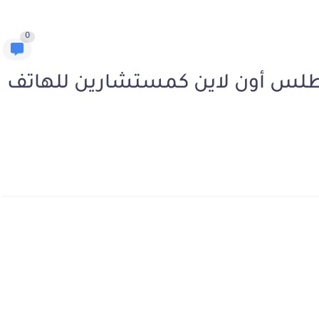
0
طلس أون لاين كمستشارين للهاتف