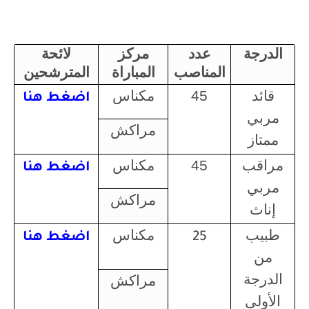
الدرجة
عدد
مركز
لائحة
المناصب
المباراة
المترشحين
قائد
45
مكناس
اضغط هنا
مربي
مراكش
ممتاز
مراقب
45
مكناس
اضغط هنا
مربي
مراكش
إناث
طبيب
مكناس
25
اضغط هنا
من
الدرجة
مراكش
الأولى