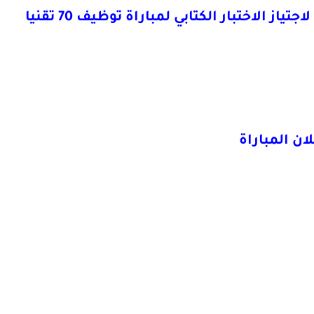
اللائحة النهائية للمترشحين المقبولين لاجتياز الاختبار الكتابي لمباراة توظيف 70 تقنيا
ان المباراة