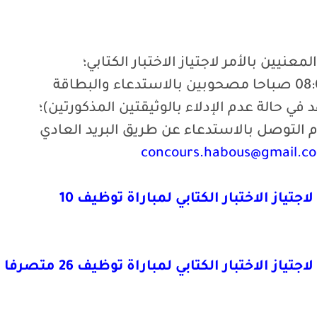
2- الحضور إلى عين المكان على الساعة 08:00 صباحا مصحوبين بالاستدعاء والبطاقة
ي حالة عدم الإدلاء بالوثيقتين المذكورتين)؛
يونيو 2019 وفي حالة عدم التوصل بالاستدعاء عن طريق البريد العادي
concours.habous@gmail.c
- اللائحة النهائية للمترشحين المقبولين لاجتياز الاختبار الكتابي لمباراة توظيف 10
- اللائحة النهائية للمترشحين المقبولين لاجتياز الاختبار الكتابي لمباراة توظيف 26 متصرفا