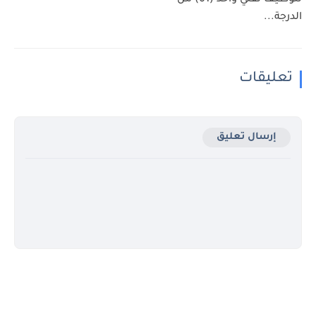
لتوظيف تقني واحد (01) من
الدرجة...
تعليقات
إرسال تعليق