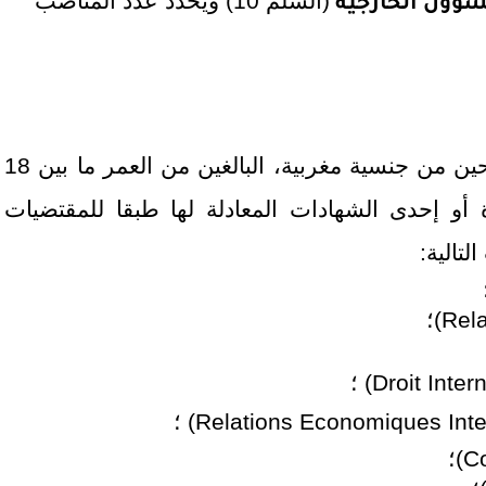
(
السلم 10)
ويحدد عدد المناصب
شؤون الخارجية
- تفتح المباراة المذكورة في وجه المترشحين من جنسية مغربية، البالغين من العمر ما بين 18
ة أو إحدى الشهادات المعادلة لها طبقا للمقتضيات
تالية:
؛
Rela
)؛
(Droit Inter
؛
(Relations Economiques Inte
؛
Co
)؛