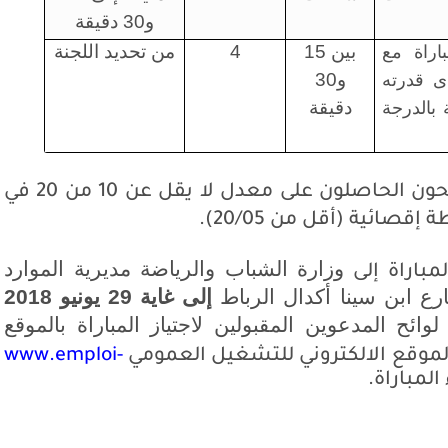
و30 دقيقة
بين 15
4
من تحديد اللجنة
اراة مع
و30
ى قدرته
دقيقة
بالدرجة
يتأهل لاجتياز الاختبار الشفوي المترشحون الحاصلون على معدل لا يقل عن 10 من 20 في
قطة إقصائية (أقل من
/05).
20
وزارة الشباب والرياضة مديرية الموارد
باراة إلى
رع ابن سينا أكدال الرباط
إلى غاية 29 يونيو 2018
وائح المدعوين المقبولين لاجتياز المباراة
بالموقع
لموقع الالكتروني للتشغيل العمومي
www.emploi-
المباراة
.