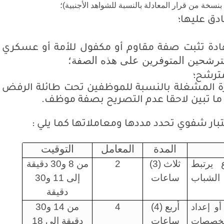
سخة من قرار المعادلة بالنسبة للشواهد الأجنبية)؛
دق عليها؛
ة تثبت صفة مقاوم أو مكفول للأمة أو عسكري
مترشحين المتوفرين على هذه الصفة؛
مترشح؛
دارة المشغلة بالنسبة للموظفين تحت طائلة الرفض
ذا ما تبين لاحقا عدم التصريح بصفة موظف
.
تبار شفوي تحدد مددها ومعاملاتها كما يلي :
المدة
المعامل
التوقيت
 يرتبط
ثلاث (3)
2
من 8 و30 دقيقة
 الشباب
ساعات
إلى 11 و30
دقيقة
أربع (4)
4
من 14 و30
و إعداد
ساعات
دقيقة إلى 18
تخصصات