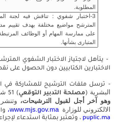
المطلوبة.
3-اختبار شفوي :
تناقش فيه لجنة المب
المترشح مواضيع مختلفة بهدف تقييم مد
على ممارسة المهام أو الوظائف المرتبطة 
المتبارى بشأنها.
-
الاختبارين الكتابيين دون الحصول على ن
-
ترسل ملفات الترشيح للمشاركة في الم
البشرية
شا
(
مصلحة التدبير التوقعي
) 51
وهو آخر أجل لقبول الترشيحات،
وتنشر ل
الالكتروني للوزارة
www.mjs.gov.ma،
وا
puplic.ma
،
وتعتبر بمثابة استدعاء لإجراء 