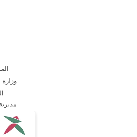
المم
وزارة 
ال
مديرية 