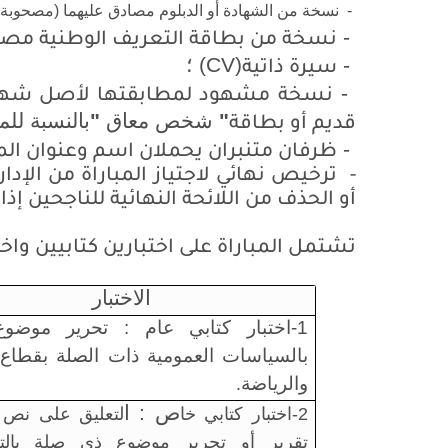
- نسخة من الشهادة أو الدبلوم مصادق عليهما (مصحوبة بن
-
نسخة من بطاقة التعريف الوطنية مصا
-
(CV)
؛
سيرة ذاتية
-
نسخة مشهود لمطابقتها لأصل شهاد
"
شخص معاق
"
بالنسبة لل
قديم أو بطاقة
-
ظرفان متنبران يحملان اسم وعنوان ال
-
ترخيص نهائي لاجتياز المباراة من الإ
أو الحذف من اللائحة النهائية للناجحين إ
تشتمل المباراة على اختبارين كتابيين واخ
الاختبار
1-اختبار كتابي عام :
تحرير موضوع
بالسياسات العمومية ذات الصلة بقطاع
والرياضة
.
ص : ا
2
-اختبار كتابي خا
لتعليق على نص أ
تقرير أو تحرير موضوع ذي صلة بال