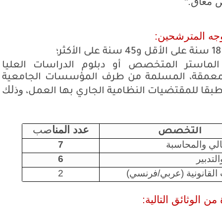
ص معاق
".
وجه المترشحين
:
لماستر المتخصص أو دبلوم الدراسات العليا
المعمقة، المسلمة من طرف المؤسسات الجامعية
وذلك
طبقا للمقتضيات النظامية الجاري بها العمل،
عدد المنا
صب
التخصص
مالي والمحاسبة
7
التدبير
6
القانونية (عربي/فرنسي)
2
من الوثائق التالية
: