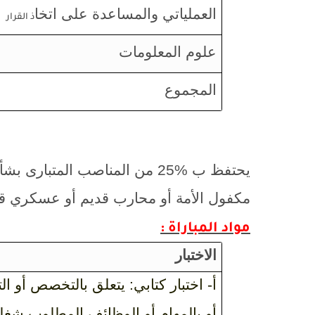
العملياتي والمساعدة على اتخا
ذ القرار
علوم المعلومات
المجموع
يحتفظ ب %25 من المناصب المتب
مكفول الأمة أو محارب قديم أو عسكري قد
مواد المباراة :
الاختبار
أ- اختبار كتابي: يتعلق بالتخصص أو 
أو بالمهام أو الوظائف المطلوب شغله