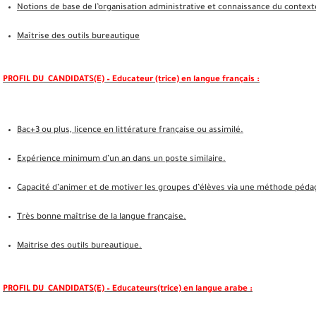
Notions de base de l’organisation administrative et connaissance du context
Maîtrise des outils bureautique
PROFIL DU CANDIDATS(E) – Educateur (trice) en langue français :
Bac+3 ou plus, licence en littérature française ou assimilé.
Expérience minimum d’un an dans un poste similaire.
Capacité d’animer et de motiver les groupes d’élèves via une méthode péd
Très bonne maîtrise de la langue française.
Maitrise des outils bureautique.
PROFIL DU CANDIDATS(E) – Educateurs(trice) en langue arabe :