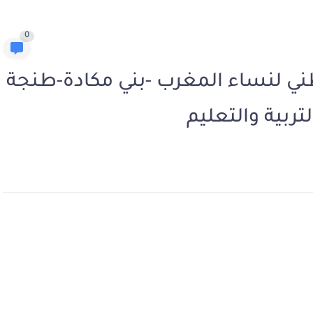
0
طني لنساء المغرب -بني مكادة-طنجة